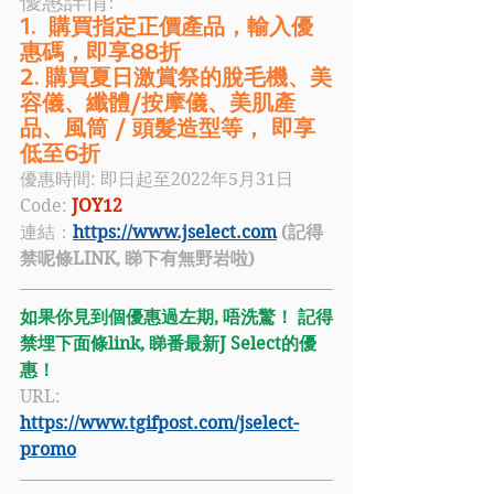
優惠詳情: 
1.  購買指定正價產品，輸入優
惠碼，即享88折
2. 購買夏日激賞祭的脫毛機、美
容儀、纖體/按摩儀、美肌產
品、風筒 / 頭髮造型等， 即享
低至6折 
優惠時間: 即日起至2022年5月31日
Code: 
JOY12
連結：
https://www.jselect.com
 (記得
禁呢條LINK, 睇下有無野岩啦)
如果你見到個優惠過左期, 唔洗驚！ 記得
禁埋下面條link, 睇番最新
J Select
的優
惠！
URL: 
https://www.tgifpost.com/jselect-
promo​