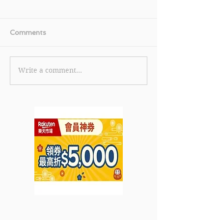
Comments
Write a comment...
【Sephora 優惠】- 購買
《NET-A-POR
任何產品滿$500即享85
惠》消費券到手 
折 + 面膜試用裝 (優惠到
NET-A-POR
2022年5月23日)
Tap & Go「
結帳 (優惠至20
30日)