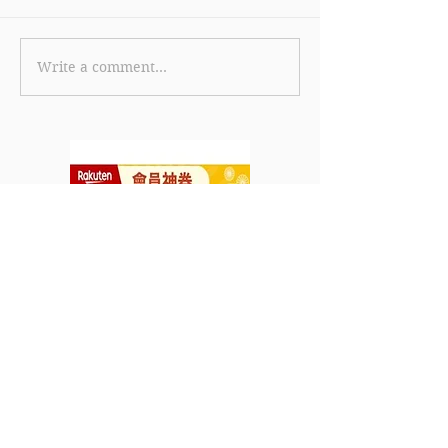
Write a comment...
【RENPHO 雙11優惠】購
【CASETiFY 
買任何產品即享89折+ 免
購買1件產品即享
運費 (優惠至2021年11月11
購買2件產品即
日)
(優惠至2021年1