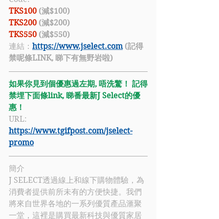
TKS100
 (減$100)
TKS200 
(減$200)
TKS550
 (減$550)
連結：
https://www.jselect.com
 (記得
禁呢條LINK, 睇下有無野岩啦)
如果你見到個優惠過左期, 唔洗驚！ 記得
禁埋下面條link, 睇番最新
J Select
的優
惠！
URL: 
https://www.tgifpost.com/jselect-
promo​
簡介
J SELECT
透過
線上和線下購物體驗，為
消費者提供前所未有的方便快捷。我們
將來自世界各地的一系列優質產品滙聚
一堂，這裡是購買最新科技與優質家居