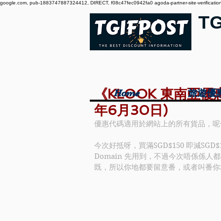
google.com, pub-1883747887324412, DIRECT, f08c47fec0942fa0 agoda-partner-site-verification:
T
《KLOOK 東南亞優惠
Home
Home
旅遊優
旅遊優
年6月30日)
優惠代碼適用於網站上的所有貨品，呢
今次好抵呀，買滿SGD$150 即減SGD$
Domain 先用到，不過今次唔係係人都用
既，所以你地都要留意番，或者叫番你