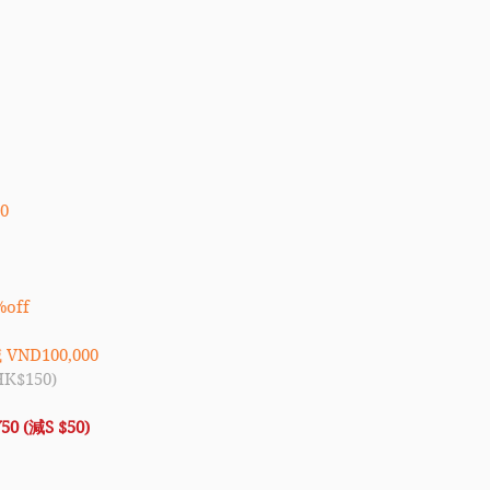
0
off
VND100,000
$150)
0 (減S $50) 