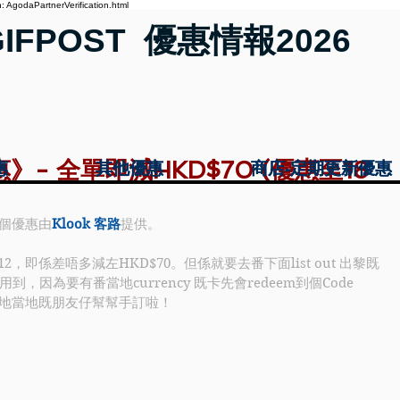
 AgodaPartnerVerification.html
GIFPOST 優惠情報2026
》- 全單即減HKD$70 (優惠至18
惠
惠
其他優惠
其他優惠
商店-定期更新優惠
商店-定期更新優惠
個優惠由
Klook 客路
提供。
12，即係差唔多減左HKD$70。但係就要去番下面list out 出黎既
到，因為要有番當地currency 既卡先會redeem到個Code 
地當地既朋友仔幫幫手訂啦！