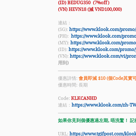
(ID) BEDUG350  (7%off)
(VN) HEVN18 (減 VND100,000)
連結：
(SG): 
https://www.klook.com/promo
(PH):  
https://www.klook.com/prom
(MY): 
https://www.klook.com/prom
(ID): 
https://www.klook.com/promo
(VN): 
https://www.klook.com/vi/pro
用到) 
優惠詳情: 
會員即減 $10 (個Code其
優惠時間: 長期
Code: 
KLKCANHD
連結：
https://www.klook.com/zh-T
如果你見到個優惠過左期, 唔洗驚！ 記得
URL: 
https://www.tgifpost.com/klo