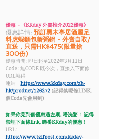
優惠  - 《KKday 外賣推介2022優惠》
優惠詳情: 
預訂黑木亭居酒屋足
料虎蝦麵包蟹粥鍋 - 外賣自取/
直送，只需HK$475(限量搶
300份) 
優惠時間: 即日起至2022年3月11日
Code: 
無CODE 既今次，直接入下面條
URL就得
連結：
https://www.kkday.com/zh-
hk/product/126272
(記得禁呢條LINK, 
個Code先會用到)
如果你見到個優惠過左期, 唔洗驚！ 記得
禁埋下面條link, 睇番KKday的優惠！
URL: 
https://www.tgifpost.com/kkday-