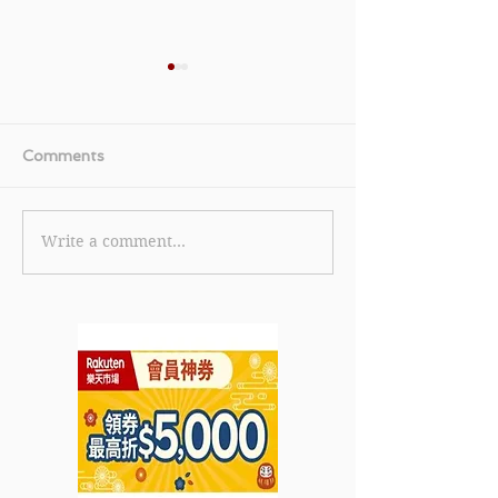
Comments
Write a comment...
《HBX 優惠》- 購買精選
《LALAMOVE 
女士商品即享8折優惠 (優
惠》- Lalamo
惠至2022年3月9日)
Call車可享1張
(優惠到2022年