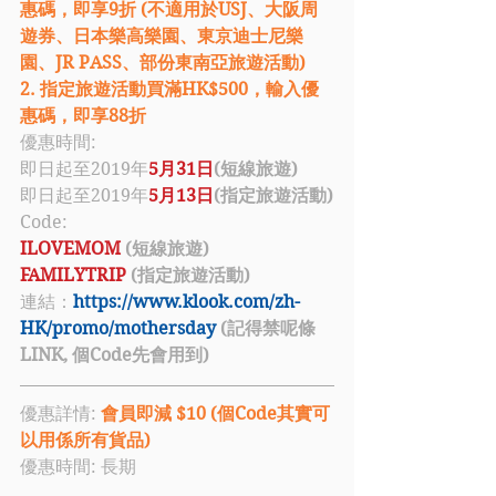
惠碼，即享9折 (不適用於USJ、大阪周
遊券、日本樂高樂園、東京迪士尼樂
園、JR PASS、部份東南亞旅遊活動) 
2. 指定旅遊活動買滿HK$500，輸入優
惠碼，即享88折
優惠時間: 
即日起至2019年
5月31日
(短線旅遊)
即日起至2019年
5月13日
(指定旅遊活動)
Code: 
ILOVEMOM 
(短線旅遊)
FAMILYTRIP 
(指定旅遊活動)
連結：
https://www.klook.com/zh-
HK/promo/mothersday
 (記得禁呢條
LINK, 個Code先會用到)
優惠詳情: 
會員即減 $10 (個Code其實可
以用係所有貨品)
優惠時間: 長期