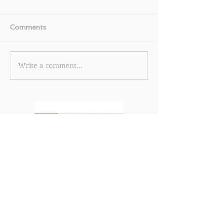
Comments
Write a comment...
【Trip.com 優惠】6.6 狂
【Trip.com 
賞 - 旅行大Upgrade商務
預訂指定產品享
艙 豪華酒店減 $2,666 做
於官網預訂機票
任務享 3,200 Trip
$2,000 即減 $
Coins(優惠到2026年6月
網預訂酒店滿 $2
7日)
減 $400 (優惠
4月7日)