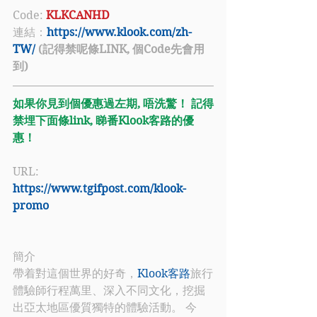
Code: 
KLKCANHD
連結：
https://www.klook.com/zh-
TW/
 (記得禁呢條LINK, 個Code先會用
到)
如果你見到個優惠過左期, 唔洗驚！ 記得
禁埋下面條link, 睇番Klook客路的優
惠！
URL: 
https://www.tgifpost.com/klook-
promo
簡介
帶着對這個世界的好奇，
Klook客路
旅行
體驗師行程萬里、深入不同文化，挖掘
出亞太地區優質獨特的體驗活動。 今