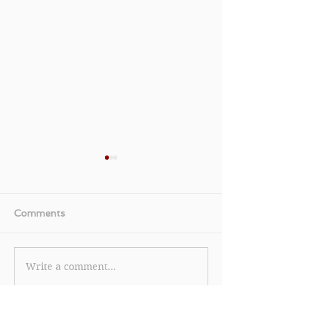
Comments
Write a comment...
【Bowtie 保泰保險優
《KKday 優惠》
惠】- 成功投保Bowtie
Mastercard
Pink 自願醫保半私家/私
士車票可享 HK$