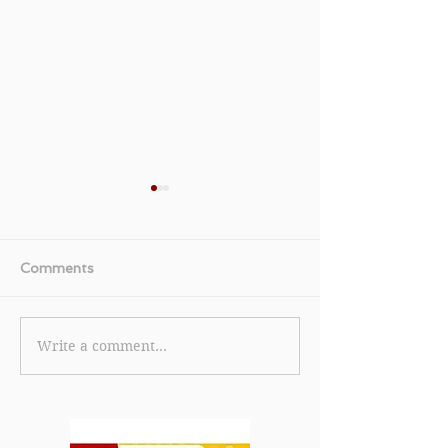
Comments
Write a comment...
【Kiehl's 優惠】- 使用支
《health.ESDl
付寶香港 / WeChat Pay
購優惠》購買指定
HK支付首單滿HK$500
盒可享54折 購買指定產品
即自動享9折優惠 購買2件
可享額外9折(優
金盞花系列套裝額外送
年7月31日)