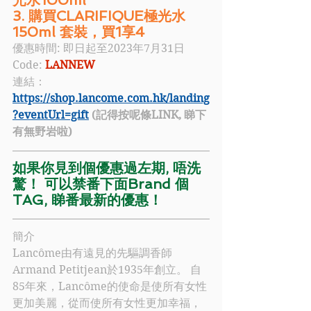
3. 購買CLARIFIQUE極光水
150ml 套裝，買1享4  
優惠時間: 即日起至2023年7月31日
Code: 
LANNEW
連結：
https://shop.lancome.com.hk/landing
?eventUrl=gift
 (記得按呢條LINK, 睇下
有無野岩啦)
如果你見到個優惠過左期, 唔洗
驚！ 可以禁番下面Brand 個
TAG, 睇番最新的優惠！
簡介
Lancôme
由有遠見的先驅調香師
Armand Petitjean於1935年創立。 自
85年來，
Lancôme
的使命是使所有女性
更加美麗，從而使所有女性更加幸福，