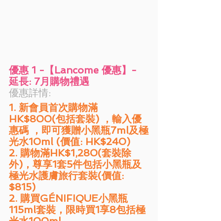
優惠 1 -【Lancome 優惠】- 
延長: 7月購物禮遇
優惠詳情: 
1. 新會員首次購物滿
HK$800(包括套裝) ，輸入優
惠碼 ，即可獲贈小黑瓶7ml及極
光水10ml (價值: HK$240)
2. 購物滿HK$1,280(套裝除
外)，尊享1套5件包括小黑瓶及
極光水護膚旅行套裝(價值: 
$815)
2. 購買GÉNIFIQUE小黑瓶
115ml套裝，限時買1享8包括極
光水100ml