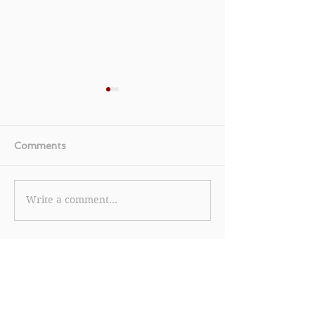
Comments
Write a comment...
【Cole Haan 優惠】購買
《Farfetch 優
滿淨價$2,000即減額外
Access 會員
$500 官網全店一律8折
滿US$145/
(優惠至2022年4月18日)
EU€125/HK$1
85折 (優惠至2
11日)