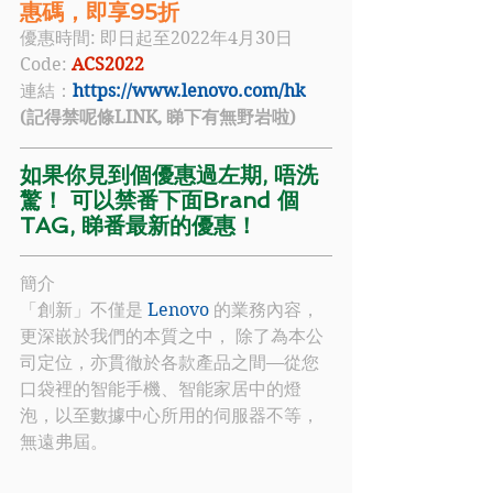
惠碼，即享95折 
優惠時間: 即日起至2022年4月30日
Code: 
ACS2022
連結：
https://www.lenovo.com/hk
(記得禁呢條LINK, 睇下有無野岩啦)
如果你見到個優惠過左期, 唔洗
驚！ 可以禁番下面Brand 個
TAG, 睇番最新的優惠！
簡介
「創新」不僅是 
Lenovo
 的業務內容，
更深嵌於我們的本質之中， 除了為本公
司定位，亦貫徹於各款產品之間—從您
口袋裡的智能手機、智能家居中的燈
泡，以至數據中心所用的伺服器不等， 
無遠弗屆。