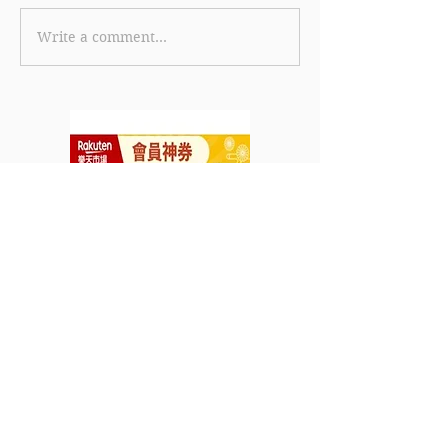
Write a comment...
《health.ESDlife健康網
《UA Financ
購優惠》購指定身體檢查
務優惠》新舊客
可享限量OTO按摩椅
請i-Money 
Marshall喇叭 Switch遊戲
款及提取貸款賞
機 BRUNO廚具 Dyson電
達$18,000 仲
器 行李箱 (優惠至2023年
勁抽可抽Tesla M
6月30日)
3(優惠到2023