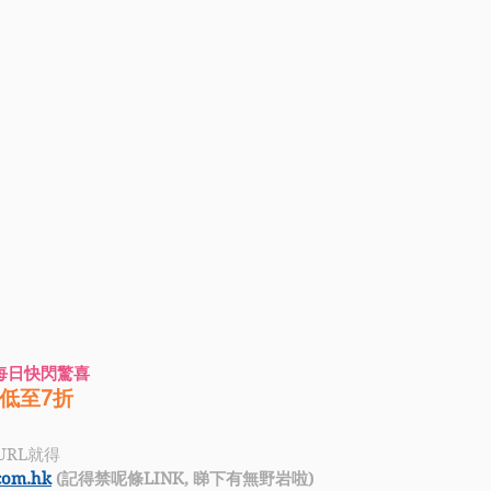
聖誕每日快閃驚喜
低至7折 
URL就得
.com.hk
 (記得禁呢條LINK, 睇下有無野岩啦)