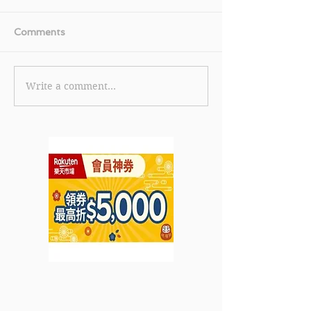
Comments
Write a comment...
【星展DBS 信用卡優惠】
《Transunion
成功申請DBS Live Fresh
惠》現申請信貸
信用卡 首3個月簽賬並於
HK$20 (優惠到
首月內登記及啟動DBS
月30日)
Card+帳戶即享豁免首年
年費及精彩迎新優惠 (優惠
至2022年3月31日)