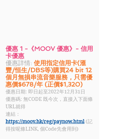
優惠 1 -《MOOV 優惠》- 信用
卡優惠
優惠詳情:
 使用指定信用卡(滙
豐/恒生/DBS等)購買24 bit 12
個月無損串流音樂服務，只需優
惠價$678/年 (正價$1,320)   
優惠日期: 即日起至2022年12月31日
優惠碼: 
無CODE 既今次，直接入下面條
URL就得
連結：
https://moov.hk/reg/paynow.html
 (記
得按呢條LINK, 個Code先會用到)