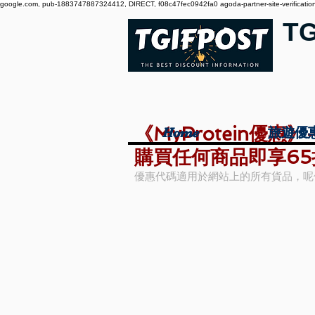
google.com, pub-1883747887324412, DIRECT, f08c47fec0942fa0 agoda-partner-site-verification:
T
《MyProtein優
Home
Home
旅遊優
旅遊優
購買任何商品即享65折
優惠代碼適用於網站上的所有貨品，呢