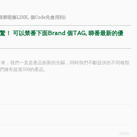
得禁呢條LINK, 個Code先會用到)
！ 可以禁番下面Brand 個TAG, 睇番最新的優
多年來，我們一直是產品創新的先驅，同時我們不斷提供的不同種類
擁有超過350的產品。 