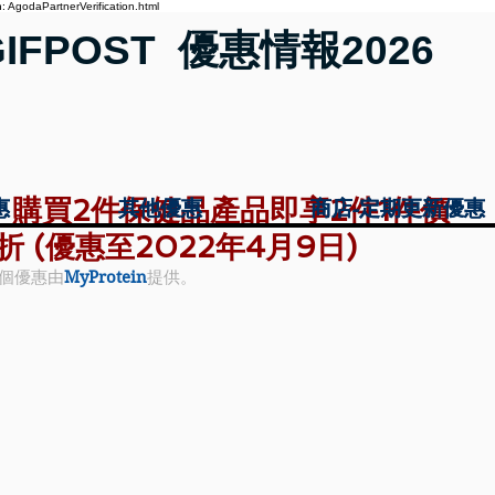
 AgodaPartnerVerification.html
GIFPOST 優惠情報2026
惠》- 購買2件保健品產品即享2件1件價
惠
惠
其他優惠
其他優惠
商店-定期更新優惠
商店-定期更新優惠
 (優惠至2022年4月9日)
個優惠由
MyProtein
提供。