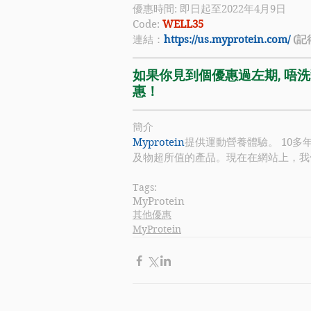
優惠時間: 即日起至2022年4月9日
Code:
 WELL35
連結：
https://us.myprotein.com/
(記
如果你見到個優惠過左期, 唔洗驚
惠！
簡介
Myprotein
提供運動營養體驗。 10
及物超所值的產品。現在在網站上，我們
Tags:
MyProtein
其他優惠
MyProtein