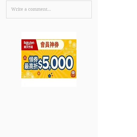
Write a comment...
《Charles & Keith 優
《Harvey Nicho
惠》更多優惠款新加入
惠》- 購買指定
SALE 購買指定產品即享
低至5折 (優惠至2022年7
低至7折起 (優惠至2021年
月25日)
7月10日)