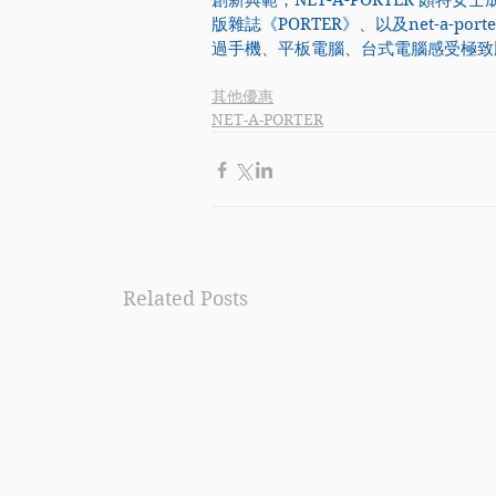
創新典範，
NET-A-PORTER
 頗特女士
版雜誌《PORTER》、以及
net-a-port
過手機、平板電腦、台式電腦感受極致
其他優惠
NET-A-PORTER
Related Posts