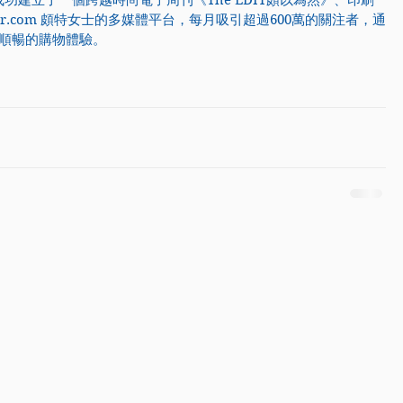
成功建立了一個跨越時尚電子周刊《The EDIT頗以為然》、印刷
er.com 
頗特女士的多媒體平台，每月吸引超過600萬的關注者，通
順暢的購物體驗。