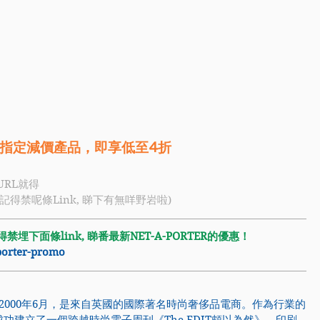
指定減價產品，即享低至4折 
URL就得
 (記得禁呢條Link, 睇下有無咩野岩啦)
埋下面條link, 睇番最新NET-A-PORTER的優惠！
aporter-promo
2000年6月，是來自英國的國際著名時尚奢侈品電商。作為行業的