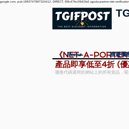
google.com, pub-1883747887324412, DIRECT, f08c47fec0942fa0 agoda-partner-site-verification:
T
《NET-A-PORT
Home
Home
旅遊優
旅遊優
產品即享低至4折 (優
優惠代碼適用於網站上的所有貨品，呢