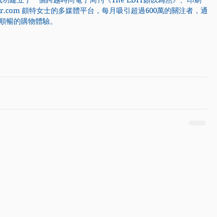
成功建立了一個跨越時尚電子周刊《The EDIT頗以為然》、印刷
er.com 
頗特女士的多媒體平台，每月吸引超過600萬的關注者，通
順暢的購物體驗。