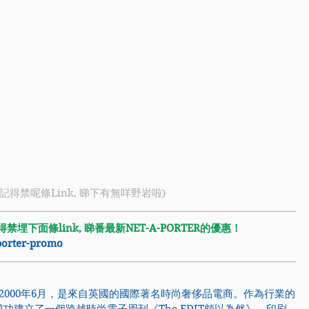
 (記得禁呢條Link, 睇下有無咩野岩啦)
埋下面條link, 睇番最新NET-A-PORTER的優惠！
aporter-promo
2000年6月，是來自英國的國際著名時尚奢侈品電商。作為行業的