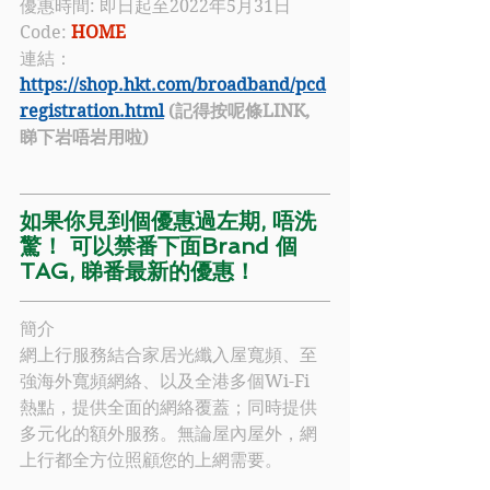
優惠時間: 即日起至2022年5月31日
Code:
 HOME
連結：
https://shop.hkt.com/broadband/pcd
registration.html
 (記得按呢條LINK, 
睇下岩唔岩用啦)
如果你見到個優惠過左期, 唔洗
驚！ 可以禁番下面Brand 個
TAG, 睇番最新的優惠！
簡介
網上行
服務結合家居光纖入屋寬頻、至
強海外寬頻網絡、以及全港多個Wi-Fi 
熱點，提供全面的網絡覆蓋；同時提供
多元化的額外服務。無論屋內屋外，
網
上行
都全方位照顧您的上網需要。