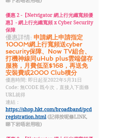
睇下岩唔岩用啦)
優惠 2 -【Netvigator 網上行光纖寬頻優
惠】- 網上行光纖寬頻 x Cyber Security
保障
優惠詳情:
申請網上申請指定
1000M網上行寬頻送cyber 
security保障、Now TV組合、
打機神線同uHub plus雲端儲存
服務，月費低至$168，再送免
安裝費或2000 Club積分
優惠時間: 即日起至2022年5月31日
Code:
無CODE 既今次，直接入下面條
URL就得
連結：
https://shop.hkt.com/broadband/pcd
registration.html
 (記得按呢條LINK, 
睇下岩唔岩用啦)