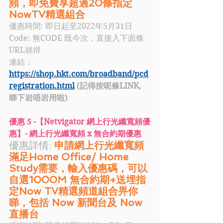
頻，即免費享超過20條指定
NowTV精選組合  
優惠時間: 即日起至2022年5月31日
Code:
無CODE 既今次，直接入下面條
URL就得
連結：
https://shop.hkt.com/broadband/pcd
registration.html
 (記得按呢條LINK, 
睇下岩唔岩用啦)
優惠 5 -【Netvigator 網上行光纖寬頻優
惠】- 網上行光纖寬頻 x 無合約期優惠
優惠詳情:
申請網上行光纖寬頻
滿足Home Office/ Home 
Study需要，輸入優惠碼，可以
自選1000M 無合約期+送埋指
定Now TV精選頻道組合畀你
睇，包括 Now 新聞台及 Now 
直播台   