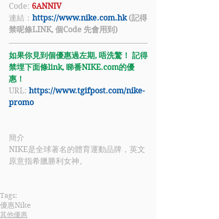
Code: 
6ANNIV
連結：
https://www.nike.com.hk
 (記得
禁呢條LINK, 個Code 先會用到)
如果你見到個優惠過左期, 唔洗驚！ 記得
禁埋下面條link, 睇番NIKE.com的優
惠！
URL: 
https://www.tgifpost.com/nike-
promo
簡介
NIKE是全球著名的體育運動品牌，英文
原意指希臘勝利女神。
Tags:
優惠
Nike
其他優惠