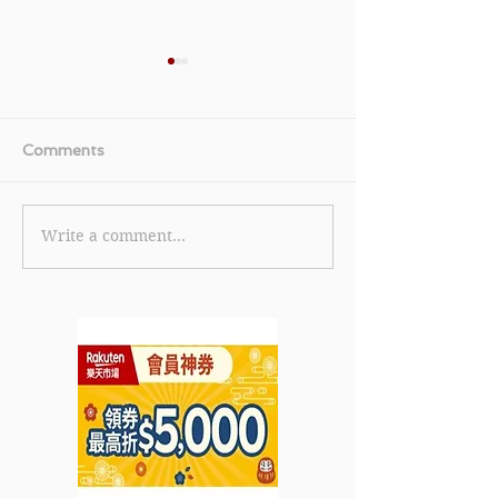
Comments
Write a comment...
【美國運通白金卡優惠】
《TGIFPOST x 
美國運通白金卡限時全新
Cola 獨家優惠碼
卡會員迎新獎賞 首筆簽賬
eShop 消費滿 
即賞 HK$600 刷卡金回
85折 (15% off
贈 (優惠至2026年6月30
2026年7月31日
日)