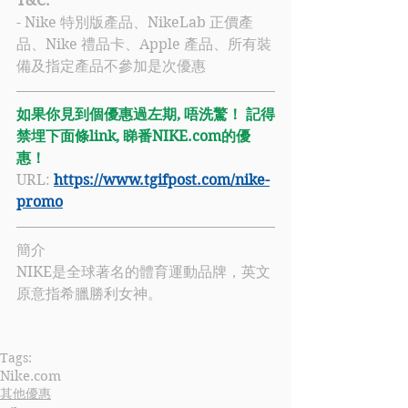
T&C: 
- Nike 特別版產品、NikeLab 正價產
品、Nike 禮品卡、Apple 產品、所有裝
備及指定產品不參加是次優惠
如果你見到個優惠過左期, 唔洗驚！ 記得
禁埋下面條link, 睇番NIKE.com的優
惠！
URL: 
https://www.tgifpost.com/nike-
promo
簡介
NIKE是全球著名的體育運動品牌，英文
原意指希臘勝利女神。
Tags:
Nike.com
其他優惠