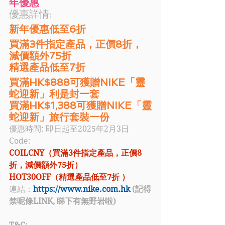
年優惠
優惠詳情: 
新年優惠低至6折
買滿3件指定產品，正價8折，
減價額外75折
精選產品低至7折
買滿HK$888可獲贈NIKE「靈
蛇迎新」利是封一套
買滿HK$1,388可獲贈NIKE「靈
蛇迎新」旅行套裝一份
優惠時間: 即日起至2025年2月3日
Code:
COILCNY（買滿3件指定產品，正價8
折，減價額外75折）
HOT30OFF（精選產品低至7折 ）
連結：
https://www.nike.com.hk
 (記得
禁呢條LINK, 睇下有無野岩啦)