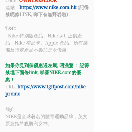
Code:
 OWNTHEFLOOR
連結：
https://www.nike.com.hk
 (記得
禁呢條LINK, 睇下有無野岩啦)
T&C: 
- Nike 特別版產品、NikeLab 正價產
品、Nike 禮品卡、Apple 產品、所有裝
備及指定產品不參加是次優惠
如果你見到個優惠過左期, 唔洗驚！ 記得
禁埋下面條link, 睇番NIKE.com的優
惠！
URL: 
https://www.tgifpost.com/nike-
promo
簡介
NIKE是全球著名的體育運動品牌，英文
原意指希臘勝利女神。