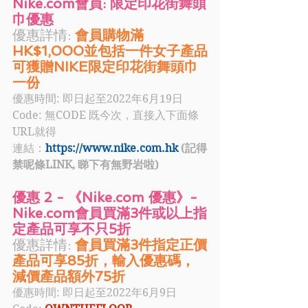
Nike.com會員: 限定印花街舞頭
巾優惠
優惠詳情:
 會員購物滿
HK$1,000並包括一件女子產品
可獲贈NIKE限定印花街舞頭巾
一份 
優惠時間: 即日起至2022年6月19日
Code: 
無CODE 既今次，直接入下面條
URL就得
連結：
https://www.nike.com.hk
 (記得
禁呢條LINK, 睇下有無野岩啦)
優惠 2 - 《Nike.com 優惠》- 
Nike.com會員買滿3件或以上指
定產品可享不只5折
優惠詳情:
 會員買滿3件指定正價
產品可享85折，輸入優惠碼，
減價產品額外75折
優惠時間: 即日起至2022年6月9日