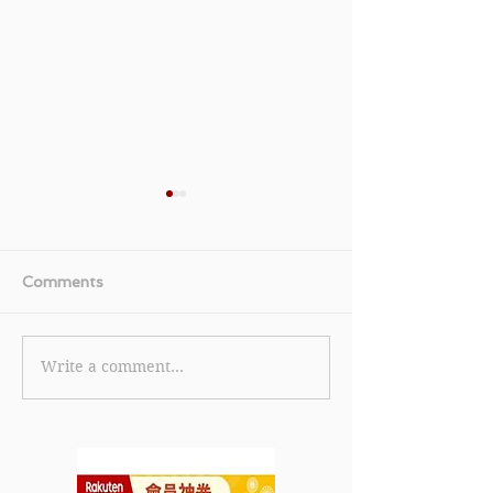
Comments
Write a comment...
《PizzaHut 優惠》-
《Harvey Nicho
Pizza Hut 薄餅批底「三
惠》- 購物滿$5
藩市式手藝薄批」自推出
折或85折優惠 
以嚟一直受大家追捧 (優惠
2022年10月13
至2022年10月12日)