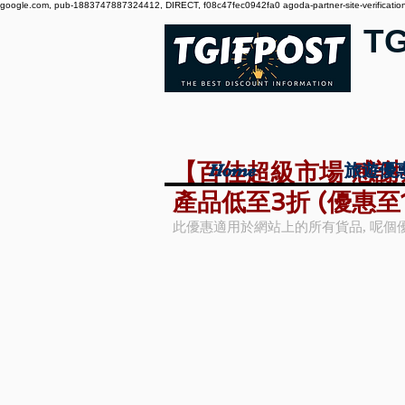
google.com, pub-1883747887324412, DIRECT, f08c47fec0942fa0 agoda-partner-site-verification:
T
【百佳超級市場 感謝
Home
Home
旅遊優
旅遊優
產品低至3折 (優惠至1
此優惠適用於網站上的所有貨品, 呢個