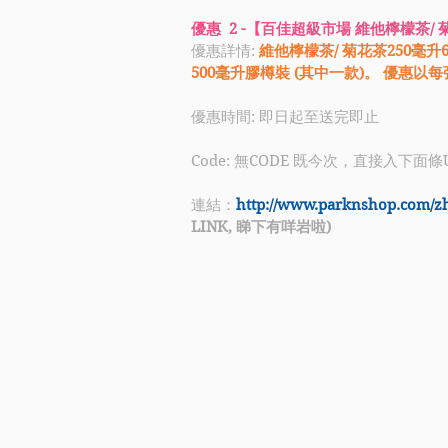
優惠  2 -【百佳超級市場 維他檸檬茶/
優惠詳情: 
維他檸檬茶/ 菊花茶250毫升6
500毫升膠樽裝 (其中一款)。 優惠以
優惠時間: 即日起至送完即止
Code: 無CODE 既今次，直接入下面條
連結：
http://www.parknshop.com/z
LINK, 睇下有咩岩啦)