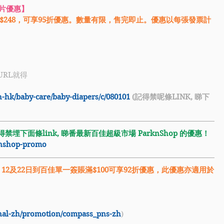
尿片優惠】
滿$248，可享95折優惠。數量有限，售完即止。優惠以每張發票計
URL就得
-hk/baby-care/baby-diapers/c/080101
 (記得禁呢條LINK, 睇下
禁埋下面條link, 睇番最新
百佳超級市場 ParknShop
 的優惠！
knshop-promo
2, 12及22日到百佳單一簽賬滿$100可享92折優惠，此優惠亦適用於
nal-zh/promotion/compass_pns-zh
)