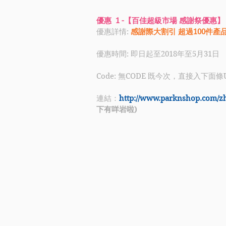
優惠  1 -【百佳超級市場 感謝祭優惠】
優惠詳情: 
感謝際大割引 超過100件產
優惠時間: 即日起至2018年至5月31日
Code: 無CODE 既今次，直接入下面條
連結：
http://www.parknshop.com/z
下有咩岩啦)