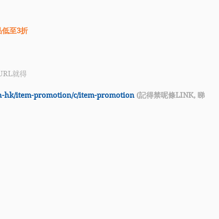
品低至3折
URL就得
h-hk/item-promotion/c/item-promotion
 (記得禁呢條LINK, 睇