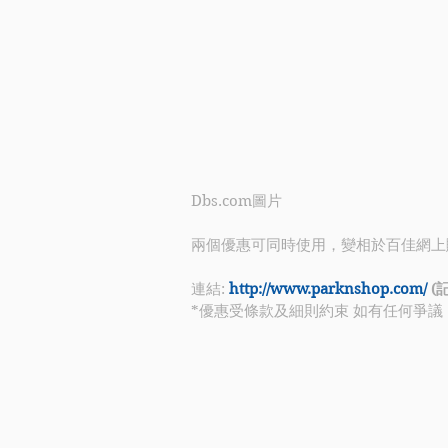
​​Dbs.com圖片
兩個優惠可同時使用，變相於百佳網上
連結: 
http://www.parknshop.com/
 
*優惠受條款及細則約束 如有任何爭議