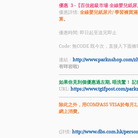
優惠  3 -【百佳超級市場 全線嬰兒紙
優惠詳情: 
全線嬰兒紙尿片/ 學習褲買
算。
優惠時間: 即日起至送完即止
Code: 無CODE 既今次，直接入下面條
連結：
http://www.parknshop.com/zh
有咩岩啦)
如果你見到個優惠過左期, 唔洗驚！ 記得
URL: 
https://www.tgifpost.com/par
除此之外，用COMPASS VISA於每月
網上消費。
(詳情: 
http://www.dbs.com.hk/perso