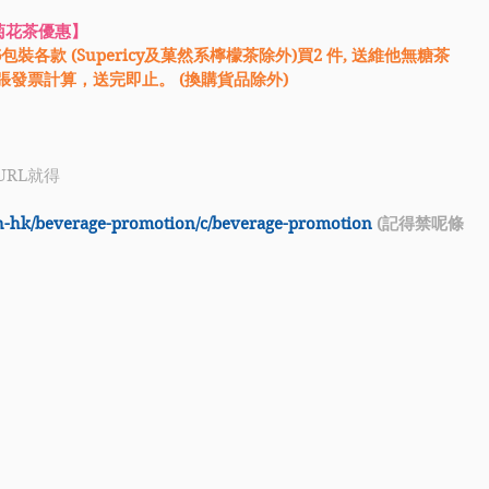
 菊花茶優惠】
包裝各款 (Supericy及菓然系檸檬茶除外)買2 件, 送維他無糖茶
每張發票計算，送完即止。 (換購貨品除外)
URL就得
h-hk/beverage-promotion/c/beverage-promotion
 (記得禁呢條