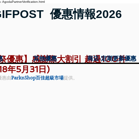
 AgodaPartnerVerification.html
GIFPOST 優惠情報2026
祭優惠】感謝際大割引 超過100件
惠
惠
其他優惠
其他優惠
商店-定期更新優惠
商店-定期更新優惠
8年5月31日)
優惠由
ParknShop百佳超級市場
提供。