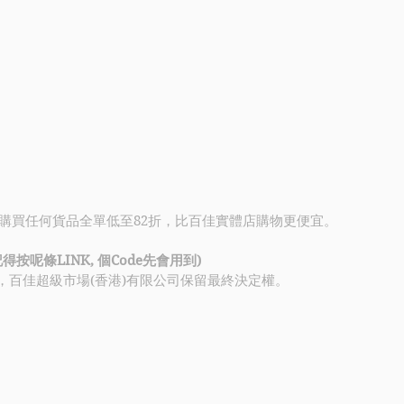
購買任何貨品全單低至82折，比百佳實體店購物更便宜。
(記得按呢條LINK, 個Code先會用到)
，百佳超級市場(香港)有限公司保留最終決定權。