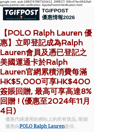
google.com, pub-1883747887324412, DIRECT, f08c47fec0942fa0
agoda-partner-site-verification: AgodaPartnerVerification.html
TGIFPOST
優惠情報2026
【POLO Ralph Lauren 優
惠】立即登記成為Ralph
Lauren會員及憑已登記之
美國運通卡於Ralph
Lauren官網累積消費每滿
HK$5,000可享HK$400
簽賬回贈, 最高可享高達8%
回贈 ! (優惠至2024年11月
4日)
優惠代碼適用於網站上的所有貨品, 呢個
優惠由
POLO 
Ralph Lauren
提供。