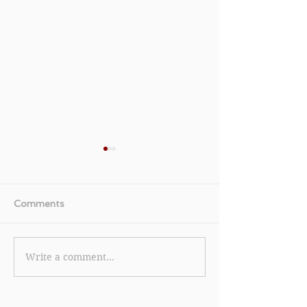
Comments
Write a comment...
【美國運通白金卡優惠】
《TGIFPOST x 
美國運通白金卡限時全新
Cola 獨家優惠碼
卡會員迎新獎賞 首筆簽賬
eShop 消費滿 