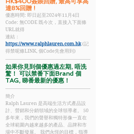
HK$400簽賬回贈, 最高可享高
達8%回贈 !
優惠時間: 即日起至2024年11月4日
Code: 
無CODE 既今次，直接入下面條
URL就得
連結：
https://www.ralphlauren.com.hk
 (記
得禁呢條LINK, 個Code先會用到)
如果你見到個優惠過左期, 唔洗
驚！ 可以禁番下面Brand 個
TAG, 睇番最新的優惠！
簡介
Ralph Lauren
 是高端生活方式產品設
計、營銷和分銷領域的全球領導者。 50 
多年來，我們的聲譽和獨特形像一直在
全球範圍內越來越多的產品、品牌和市
場中不斷發展。 我們永恆的目標，指導