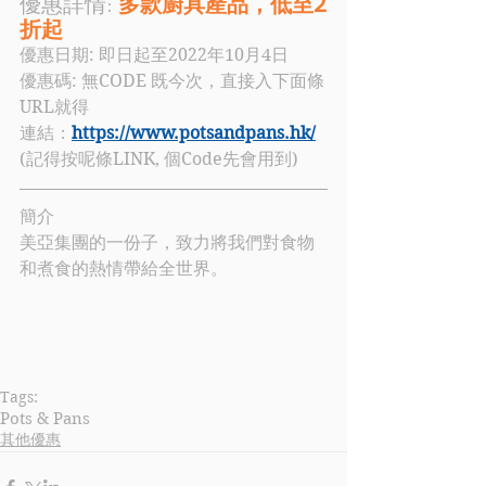
優惠詳情: 
多款廚具產品，低至2
折起
優惠日期: 即日起至2022年10月4日
優惠碼: 
無CODE 既今次，直接入下面條
URL就得
連結：
https://www.potsandpans.hk/
(記得按呢條LINK, 個Code先會用到)
簡介
美亞
集團的一份子，致力將我們對食物
和煮食的熱情帶給全世界。
Tags:
Pots & Pans
其他優惠