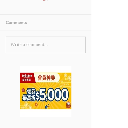
Comments
Write a comment...
【J Select 優惠】購買指
《Uber香港 乘
定正價貨品即享88折 包括
首個 Uber 行
多款熱銷品牌包括ghd、
HK$100 優惠 
Marshall 喇叭、
2022年9月15日
Sennheiser 耳機及
Bruno廚具等 (優惠至
2022年9月30日)