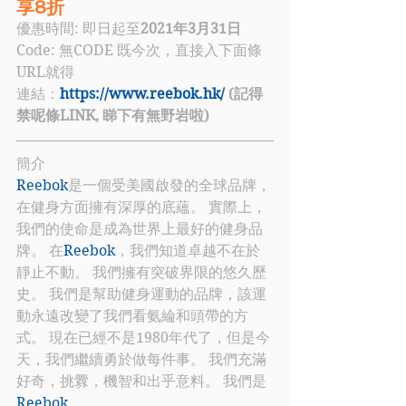
享8折
優惠時間: 即日起至
2021年3月31日
Code: 無CODE 既今次，直接入下面條
URL就得
連結：
https://www.reebok.hk/
 (記得
禁呢條LINK, 睇下有無野岩啦)
簡介
Reebok
是一個受美國啟發的全球品牌，
在健身方面擁有深厚的底蘊。 實際上，
我們的使命是成為世界上最好的健身品
牌。 在
Reebok
，我們知道卓越不在於
靜止不動。 我們擁有突破界限的悠久歷
史。 我們是幫助健身運動的品牌，該運
動永遠改變了我們看氨綸和頭帶的方
式。 現在已經不是1980年代了，但是今
天，我們繼續勇於做每件事。 我們充滿
好奇，挑釁，機智和出乎意料。 我們是
Reebok
。