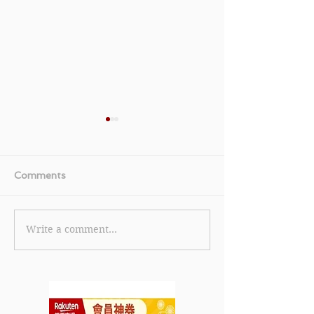
Comments
Write a comment...
【美國運通白金卡優惠】
《TGIFPOST x 
美國運通白金卡限時全新
Cola 獨家優惠碼
卡會員迎新獎賞 首筆簽賬
eShop 消費滿 
即賞 HK$600 刷卡金回
85折 (15% off
贈 (優惠至2026年6月30
2026年7月31日