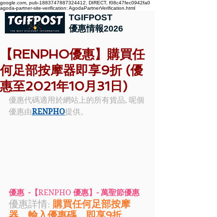
google.com, pub-1883747887324412, DIRECT, f08c47fec0942fa0
agoda-partner-site-verification: AgodaPartnerVerification.html
TGIFPOST
優惠情報2026
【RENPHO優惠】購買任
何足部按摩器即享9折 (優
惠至2021年10月31日)
優惠代碼適用於網站上的所有貨品, 呢個
優惠由
RENPHO
提供。
優惠  -【
RENPHO
 優惠】- 萬聖節優惠
優惠詳情: 
購買任何足部按摩
器，輸入優惠碼，即享9折