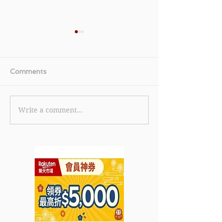
Comments
Write a comment...
《KKday 消費券優惠多重
《Nike.com 
賞優惠》預訂海逸君綽酒
買滿3件指定產
店低至29折：免費升級豪
即享額外7折 減
華海景客房 自助早餐 、下
享額外65折(優惠
午小點、 雞尾酒 鮑參翅肚
年11月3日)
晚餐 (優惠至2021年10月
31日)