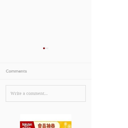
Comments
Write a comment...
【美國運通白金卡優惠】
《TGIFPOST x 
美國運通白金卡限時全新
Cola 獨家優惠碼
卡會員迎新獎賞 首筆簽賬
eShop 消費滿 
即賞 HK$600 刷卡金回
85折 (15% off
贈 (優惠至2026年6月30
2026年7月31日