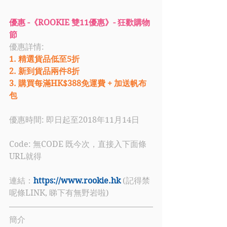
優惠 -《ROOKIE 雙11優惠》- 狂歡購物
節
優惠詳情: 
1. 精選貨品低至5折
2. 新到貨品兩件8折
3. 購買每滿HK$388免運費 + 加送帆布
包
優惠時間: 即日起至2018年11月14日
Code: 無CODE 既今次，直接入下面條
URL就得
連結：
https://www.rookie.hk
 (記得禁
呢條LINK, 睇下有無野岩啦)
簡介