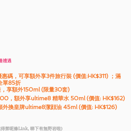
浪漫禮遇
惠碼，可享額外享3件旅行裝 (價值:HK$311) ；滿
全單85折
裝，享額外150ml (限量30套)
0，額外享ultime8 精華水 50ml (價值: HK$162)
外換皇牌ultime8潔顔油 45ml (價值: HK$126)
(記得禁呢條Link, 睇下有無野岩啦)