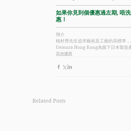
如果你見到個優惠過左期, 唔洗驚
惠！
簡介
植村秀
先生追求藝術及工藝的高標準，
Uemura
 Hong Kong為旗下日
其他優惠
Related Posts