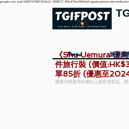
google.com, pub-1883747887324412, DIRECT, f08c47fec0942fa0 agoda-partner-site-verification:
T
《Shu Uemura
Home
Home
旅遊優
旅遊優
件旅行裝 (價值:HK$3
單85折 (優惠至202
優惠代碼適用於網站上的所有貨品，呢