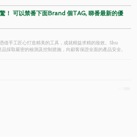
！ 可以禁番下面Brand 個TAG, 睇番最新的優
憑借手工匠心打造精美的工具，成就精益求精的妝效。
Shu 
本製造產品採取嚴密的檢測及控制措施，向顧客保證全面的產品安全。