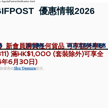
 AgodaPartnerVerification.html
GIFPOST 優惠情報2026
 優惠》新會員購買任何貨品 可享額外享3
惠
惠
其他優惠
其他優惠
商店-定期更新優惠
商店-定期更新優惠
11) 滿HK$1,000 (套裝除外)可享全
4年6月30日)
個優惠由
Shu Uemura
提供。