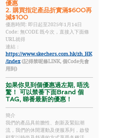
優惠
2. 購買指定產品折實滿$600再
減$100
優惠時間: 即日起至2025年1月14日
Code:
無CODE 既今次，直接入下面條
URL就得
連結：
https://www.skechers.com.hk/zh_HK
/index
(記得禁呢條LINK, 個Code先會
用到)
如果你見到個優惠過左期, 唔洗
驚！ 可以禁番下面Brand 個
TAG, 睇番最新的優惠！
簡介
我們的產品具前膽性、創新及緊貼潮
流，我們的休閒運動及便服系列，啟發
顧客以時尚及舒適的方式享受各種活