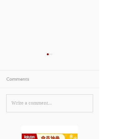
Comments
Write a comment...
【美國運通白金卡優惠】
《TGIFPOST x 
美國運通白金卡限時全新
Cola 獨家優惠碼
卡會員迎新獎賞 首筆簽賬
eShop 消費滿 
即賞 HK$600 刷卡金回
85折 (15% off
贈 (優惠至2026年6月30
2026年7月31日