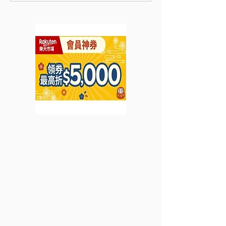
購買精選名莊美酒及套裝
買精選產品 可享
可享優惠低至66折 平均每
優惠 (優惠至2023年5月
支 HK$420 起 (優惠至
31日)
2023年6月19日)