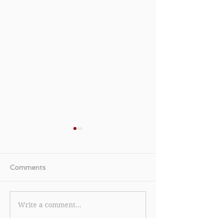
Comments
Write a comment...
【Watsons 屈臣氏優惠】
【Kate Spade