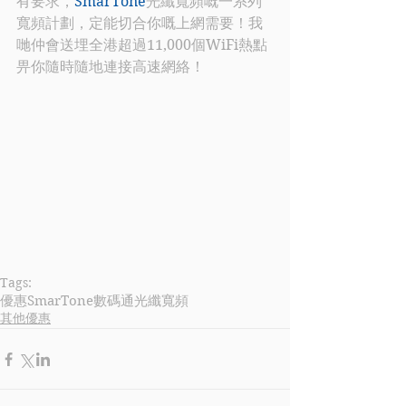
有要求，
SmarTone
光纖寬頻嘅一系列
寬頻計劃，定能切合你嘅上網需要！我
哋仲會送埋全港超過11,000個WiFi熱點
畀你隨時隨地連接高速網絡！
Tags:
優惠
SmarTone
數碼通
光纖寬頻
其他優惠