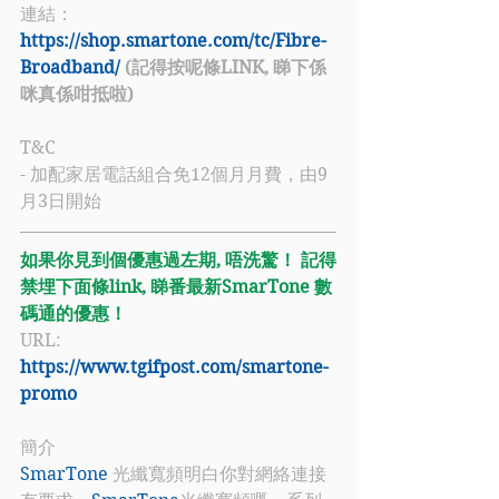
連結：
https://shop.smartone.com/tc/Fibre-
Broadband/
 (記得按呢條LINK, 睇下係
咪真係咁抵啦)
T&C
- 加配家居電話組合免12個月月費，由9
月3日開始
如果你見到個優惠過左期, 唔洗驚！ 記得
禁埋下面條link, 睇番最新SmarTone 數
碼通的優惠！
URL: 
https://www.tgifpost.com/smartone-
promo
簡介
SmarTone
 光纖寬頻明白你對網絡連接