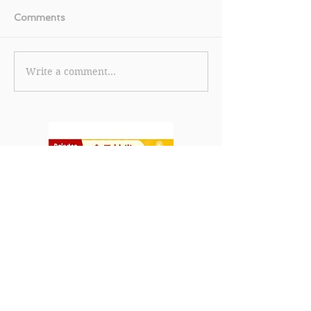
Comments
Write a comment...
【美國運通白金卡優惠】
《TGIFPOST x 
美國運通白金卡限時全新
Cola 獨家優惠碼
卡會員迎新獎賞 首筆簽賬
eShop 消費滿 
即賞 HK$600 刷卡金回
85折 (15% off
贈 (優惠至2026年6月30
2026年7月31日
日)