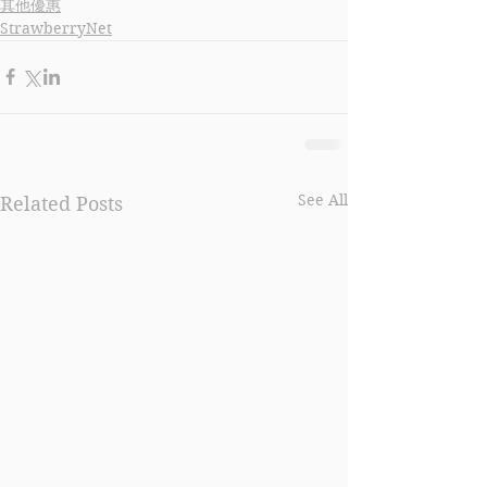
其他優惠
StrawberryNet
See All
Related Posts