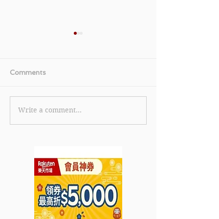
Comments
Write a comment...
【LetzShop.hk 優惠】-
【YA-MAN 優
購買指定產品滿
RF射頻水鑽美顏儀
HKD$888可享88折 (優
HK) 可享優惠價
惠到2023年1月31日)
HKD$3,780送
入保濕薄膜 (15
$260) (優惠至
31日)