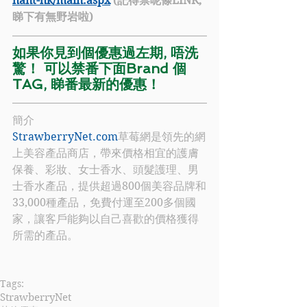
hant-hk/main.aspx
 (記得禁呢條LINK, 
睇下有無野岩啦)
如果你見到個優惠過左期, 唔洗
驚！ 可以禁番下面Brand 個
TAG, 睇番最新的優惠！
簡介
StrawberryNet.com
草莓網是領先的網
上美容產品商店，帶來價格相宜的護膚
保養、彩妝、女士香水、頭髮護理、男
士香水產品，提供超過800個美容品牌和
33,000種產品，免費付運至200多個國
家，讓客戶能夠以自己喜歡的價格獲得
所需的產品。
Tags:
StrawberryNet