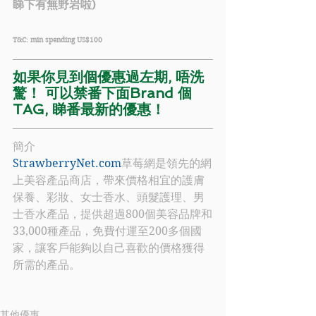
睇下有無野岩啦)
T&C: min spending US$100
如果你見到個優惠過左期, 唔洗
驚！ 可以禁番下面Brand 個
TAG, 睇番最新的優惠！
簡介
StrawberryNet.com
草莓網是領先的網
上美容產品商店，帶來價格相宜的護膚
保養、彩妝、女士香水、頭髮護理、男
士香水產品，提供超過800個美容品牌和
33,000種產品，免費付運至200多個國
家，讓客戶能夠以自己喜歡的價格獲得
所需的產品。
其他優惠