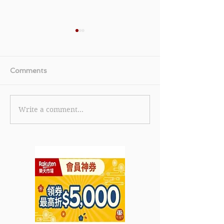
Comments
Write a comment...
【Sephora 優惠】- 購買
【萬寧網店Manni
指定產品即享低至4折 (優
惠】- 購買滿$5
惠到2022年7月16日)
$50 以Alipay /
Pay付款即減高達
惠至2022年6月