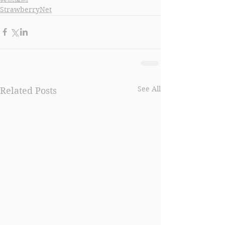
StrawberryNet
See All
Related Posts