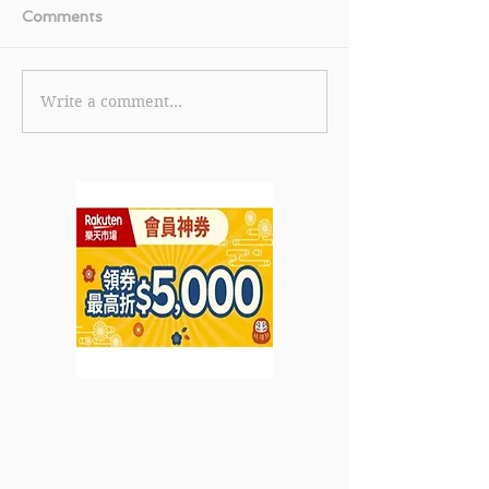
Comments
Write a comment...
《KKday 優惠》- 預訂九
【Bobbi Brow
州熊本一日遊可享8折優惠
購買任何2件臉
預訂九州福岡一日遊可享8
送正裝透薄超柔粉餅
折優惠 (優惠至2023年5
Yellow (價值$4
月28日)
至2023年5月23