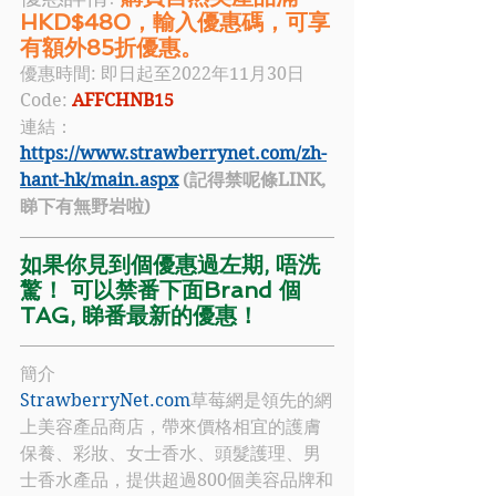
HKD$480，輸入優惠碼，可享
有額外85折優惠。 
優惠時間: 即日起至2022年11月30日
Code: 
AFFCHNB15
連結：
https://www.strawberrynet.com/zh-
hant-hk/main.aspx
 (記得禁呢條LINK, 
睇下有無野岩啦)
如果你見到個優惠過左期, 唔洗
驚！ 可以禁番下面Brand 個
TAG, 睇番最新的優惠！
簡介
StrawberryNet.com
草莓網是領先的網
上美容產品商店，帶來價格相宜的護膚
保養、彩妝、女士香水、頭髮護理、男
士香水產品，提供超過800個美容品牌和