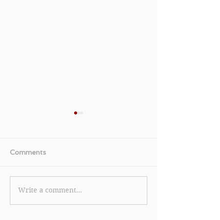
Comments
Write a comment...
【Cole Haan 優惠】購買
【Lancome 
精選秋冬貨品可享低至5折
任何Lancôm
購物滿$500更可享免運費
可以HK$800