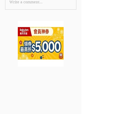
Write a comment...
【美國運通白金卡優惠】
《TGIFPOST x 
美國運通白金卡限時全新
Cola 獨家優惠碼
卡會員迎新獎賞 首筆簽賬
eShop 消費滿 
即賞 HK$600 刷卡金回
85折 (15% off
贈 (優惠至2026年6月30
2026年7月31日
日)