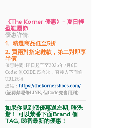
《The Korner 優惠》- 夏日輕
盈鞋履節
優惠詳情: 
1.  精選商品低至5折
2. 買兩對指定鞋款，第二對即享
半價
優惠時間: 即日起至至2025年7月6日
Code:
無CODE 既今次，直接入下面條
URL就得
連結：
https://thekornershoes.com/
(記得禁呢條LINK, 個Code先會用到)
如果你見到個優惠過左期, 唔洗
驚！ 可以禁番下面Brand 個
TAG, 睇番最新的優惠！