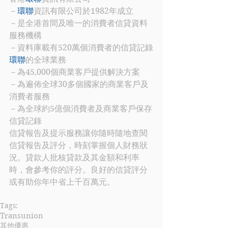
－
環聯
資訊有限公司於1982年成立
－是全港首間及唯一的消費者信貸資料
服務機構
－資料庫載有520萬個消費者的信貸記錄
環聯
的全球業務 
－為45,000個商業客戶提供解決方案
－為遍佈全球30多個國家的商業客戶及
消費者服務
－為全球約5億個消費者及商業客戶保存
信貸記錄
信貸報告及提示服務讓你隨時隨地查閱
信貸報告及評分，時刻掌握個人財務狀
況。貸款人批核貸款及其金額和利率
時，會參考你的評分。良好的信貸評分
或有助你年中省上千百萬元。
Tags:
Transunion
其他優惠