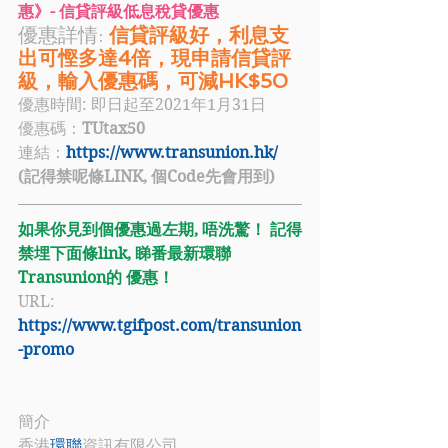
惠》- 信貸評級低息稅貸優惠
優惠詳情: 
信貸評級好，利息支
出可慳多達4倍，現申請信貸評
級，輸入優惠碼，可減HK$50
優惠時間: 即日起至2021年1月31日
優惠碼：
TUtax50
連結：
https://www.transunion.hk/
(記得禁呢條LINK, 個Code先會用到)
如果你見到個優惠過左期, 唔洗驚！ 記得
禁埋下面條link, 睇番最新環聯
Transunion的 優惠！
URL: 
https://www.tgifpost.com/transunion
-promo
簡介
香港
環聯
資訊有限公司 