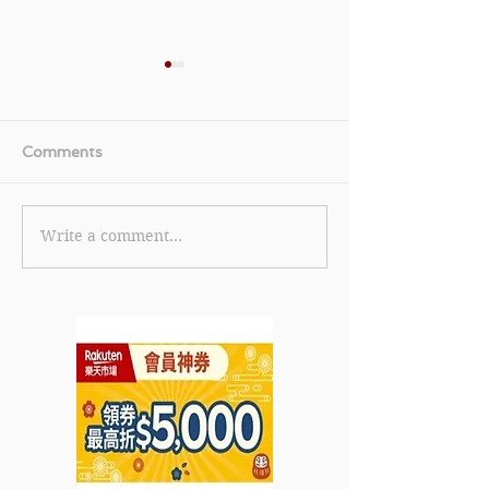
Comments
Write a comment...
【中國移動CMHK 光纖寬
《Farfetch 優
頻1月2021優惠】1000M
減價貨品低至4折
家居光纖寬頻低至$118/每
2021年1月20日
月 特選地址低至$78/月
(優惠至2021年1月31日)