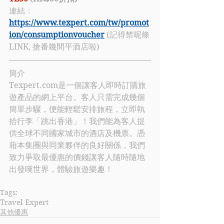
連結：
https://www.texpert.com/tw/promot
ion/consumptionvoucher
(記得禁呢條
LINK, 搶番幾間平酒店啦)
簡介
Texpert.com
是一個讓客人即時訂購旅
遊產品的網上平台。客人只需完成幾個
簡單步驟，便能輕鬆安排旅程，立即執
拾行李「跳出香港」！我們能為客人提
供全球不同國家城市的酒店及機票。憑
藉本集團與同業夥伴的良好關係，我們
致力爭取最優惠的價錢讓客人隨時隨地
出發嘆世界，體驗旅遊樂趣！
Tags:
Travel Expert
其他優惠