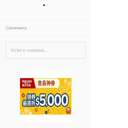
Comments
Write a comment...
《KFC 優惠》- 購買2件香
【CASIO 優惠
蜜鬆餅只需$10 購買厚切
HKD$900即減
餐肉滑蛋芝士包及飲品只
HKD$100 購
需$20 購買2件經典葡撻
HKD$2,000即
只需$10 (優惠至2022年7
HKD$300 購
月6日)
HKD$5,000即
HKD$900 (優
年4月24日)