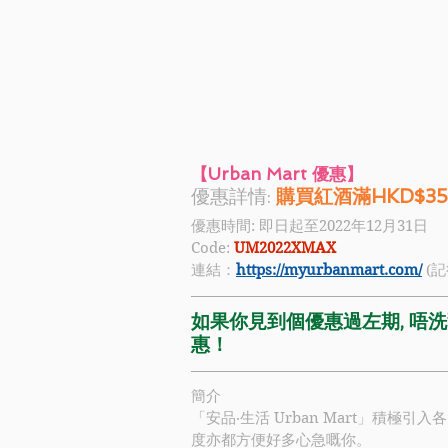
【
Urban Mart
 優惠】
優惠詳情: 
購買紅酒滿HKD$3
優惠時間: 即日起至2022年12月31日
Code:
 UM2022XMAX
連結：
https://myurbanmart.com/
 (
如果你見到個優惠過左期, 唔洗驚
惠！
簡介
「
安品‧生活 Urban Mart
」積極引入各
度亦都方便好多心急嘅你。