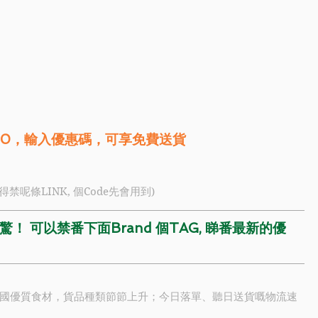
50，輸入優惠碼，可享免費送貨 
記得禁呢條LINK, 個Code先會用到)
！ 可以禁番下面Brand 個TAG, 睇番最新的優
國優質食材，貨品種類節節上升；今日落單、聽日送貨嘅物流速