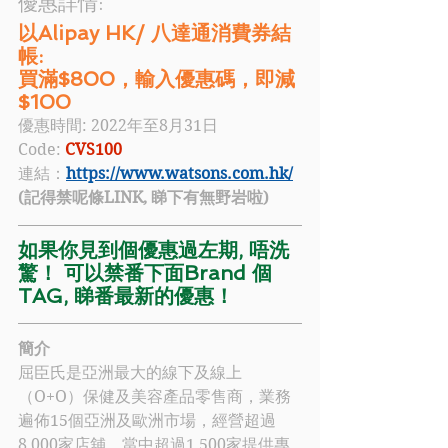
優惠詳情: 
以Alipay HK/ 八達通消費券結
帳:
買滿$800，輸入優惠碼，即減
$100 
優惠時間: 2022年至8月31日
Code: 
CVS100
連結：
https://www.watsons.com.hk/
(記得禁呢條LINK, 睇下有無野岩啦)
如果你見到個優惠過左期, 唔洗
驚！ 可以禁番下面Brand 個
TAG, 睇番最新的優惠！
簡介
屈臣氏
是亞洲最大的線下及線上
（O+O）保健及美容產品零售商，業務
遍佈15個亞洲及歐洲市場，經營超過
8,000家店舖，當中超過1,500家提供專