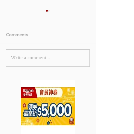
Comments
Write a comment...
【DBS Loan貸款優惠】-
【Clinique 優
定額私人貸款優惠 實際年
物滿HK$1,08
利率低至1.80% 特快完成
Moisture Sur
批核即日放款(優惠到
套裝 (價值HK$8
2022年8月31日)
到2022年8月12