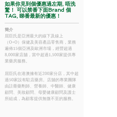
如果你見到個優惠過左期, 唔洗
驚！ 可以禁番下面Brand 個
TAG, 睇番最新的優惠！
簡介
屈臣氏
是亞洲最大的線下及線上
（O+O）保健及美容產品零售商，業務
遍佈15個亞洲及歐洲市場，經營超過
8,000家店舖，當中超過1,500家提供專
業藥房服務。
屈臣氏
在港澳擁有近200家分店，其中超
過50家設有駐店藥房。店舖的專業團隊
由註冊藥劑師、營養師、中醫師、健康
顧問、美妝顧問、母嬰健康顧問及護士
所組成，為顧客提供無微不至的服務。