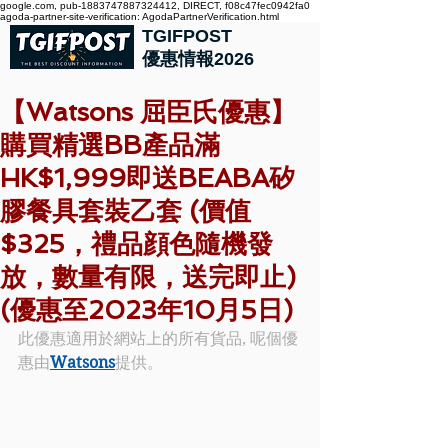
google.com, pub-1883747887324412, DIRECT, f08c47fec0942fa0
agoda-partner-site-verification: AgodaPartnerVerification.html
TGIFPOST
優惠情報2026
【Watsons 屈臣氏優惠】
購買精選BB產品滿
HK$1,999即送BEABA矽
膠餐具套裝乙套 (價值
$325，禮品顔色隨機發
放，數量有限，送完即止)
(優惠至2023年10月5日)
此優惠適用於網站上的所有貨品, 呢個優
惠由
Watsons
提供。