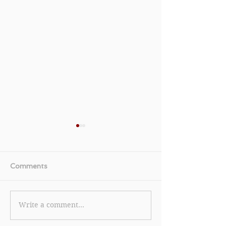
Comments
Write a comment...
《Klook 優惠》- 新用戶
【OneDegre
首次下單滿USD50可享
惠】- 投保家居