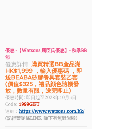
優惠 -【Watsons 屈臣氏優惠】- 秋季BB
節
優惠詳情: 
購買精選BB產品滿
HK$1,999 ，輸入優惠碼 ，即
送BEABA矽膠餐具套裝乙套 
(價值$325，禮品顔色隨機發
放，數量有限，送完即止)
優惠時間: 
即日起至2023年10月5日
Code: 
1999GIFT
連結：
https://www.watsons.com.hk/
(記得禁呢條LINK, 睇下有無野岩啦)