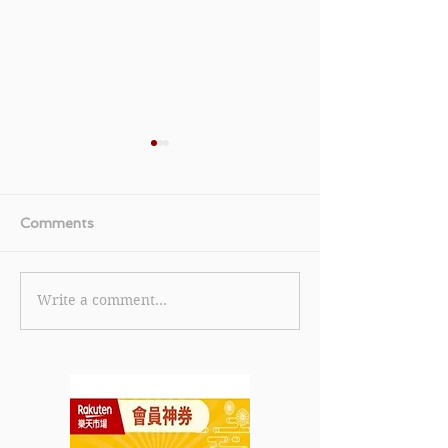
Comments
Write a comment...
《Farfetch 優惠》-會員
【YSL 優惠】-
購買指定正價商品滿USD
LIBRE 香水唇
$145 / HKD $1,200 /
享限定禮遇(包
NT$5,000即享3折 (優惠
MON PARIS 
至2022年5月20日)
7.5ML、迷你
皇牌迷你輕透無
墊粉底)(優惠到2