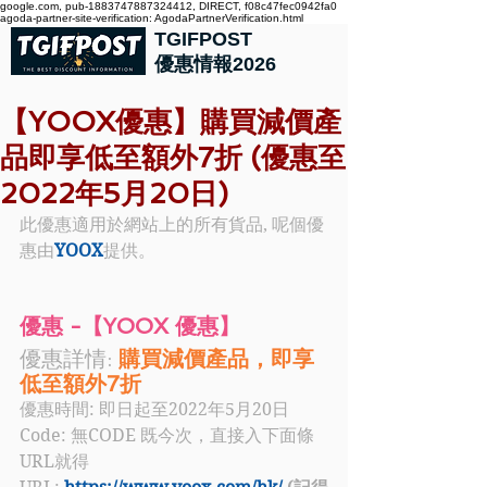
google.com, pub-1883747887324412, DIRECT, f08c47fec0942fa0
agoda-partner-site-verification: AgodaPartnerVerification.html
TGIFPOST
優惠情報2026
【YOOX優惠】購買減價產
品即享低至額外7折 (優惠至
2022年5月20日)
此優惠適用於網站上的所有貨品, 呢個優
惠由
YOOX
提供。
優惠 -【YOOX 優惠】
優惠詳情: 
購買減價產品，即享
低至額外7折
優惠時間: 即日起至2022年5月20日
Code: 
無CODE 既今次，直接入下面條
URL就得