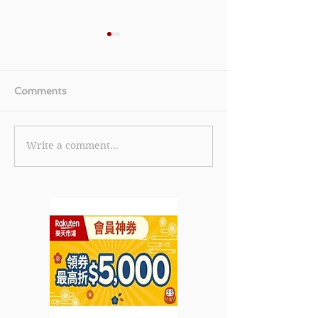
Comments
Write a comment...
《Uber香港 乘客優惠》-
【星展DBS 信
首個 Uber 行程即可享
DBS Eminent 
HK$100 優惠 (優惠至
鐘出卡迎新高達H
2022年9月15日)
健身/運動服飾/
5%回贈 (優惠至2
月31日)