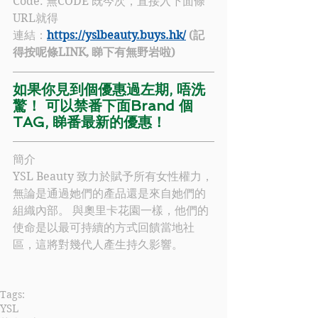
Code:
無CODE 既今次，直接入下面條
URL就得
連結：
https://yslbeauty.buys.hk/
 (記
得按呢條LINK, 睇下有無野岩啦)
如果你見到個優惠過左期, 唔洗
驚！ 可以禁番下面Brand 個
TAG, 睇番最新的優惠！
簡介
YSL Beauty
 致力於賦予所有女性權力，
無論是通過她們的產品還是來自她們的
組織內部。 與奧里卡花園一樣，他們的
使命是以最可持續的方式回饋當地社
區，這將對幾代人產生持久影響。
Tags:
YSL