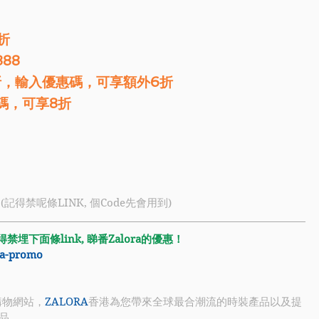
折
88
2折，輸入優惠碼，可享額外6折
碼，可享8折 
 (記得禁呢條LINK, 個Code先會用到)
埋下面條link, 睇番Zalora的優惠！
ra-promo
購物網站，
ZALORA
香港為您帶來全球最合潮流的時裝產品以及提
品。 