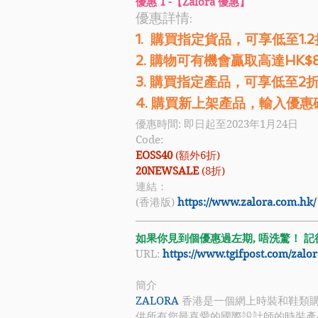
優惠 1 -【Zalora 優惠】
優惠詳情: 
1.  購買指定貨品，可享低至1.2
2. 購物可有機會贏取高達HK$8
3. 購買指定產品，可享低至
4. 購買新上架產品，輸入優惠
優惠時間: 即日起至2023年1月24日
Code: 
EOSS40 
(額外6折)
20NEWSALE 
(8折)
連結：
(香港版) 
https://www.zalora.com.hk/
如果你見到個優惠過左期, 唔洗驚！ 記得禁
URL: 
https://www.tgifpost.com/zalo
簡介
ZALORA
 香港是一個網上時裝和鞋類
供所有您最喜愛的國際設計師的時裝產