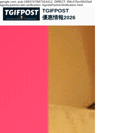
google.com, pub-1883747887324412, DIRECT, f08c47fec0942fa0
agoda-partner-site-verification: AgodaPartnerVerification.html
TGIFPOST
優惠情報2026