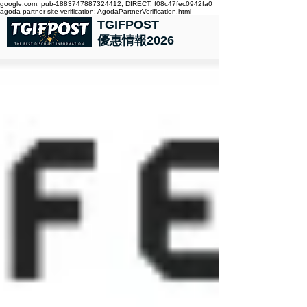
google.com, pub-1883747887324412, DIRECT, f08c47fec0942fa0
agoda-partner-site-verification: AgodaPartnerVerification.html
TGIFPOST
優惠情報2026