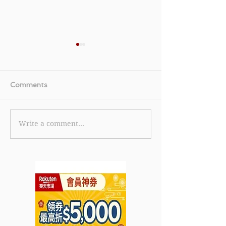
Comments
Write a comment...
《Klook 8歲生日 發放8種
《Samsung 三
驚喜獎賞優惠》- 適用於
購買Samsung G
購買Klook活動滿
Book2 360
HK$1,500或以上 可享
(節省$1,996) 
HK$111即時折扣 (優惠至
2022年11月13日
2022年11月15日)