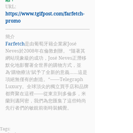
URL: 
https://www.tgifpost.com/farfetch-
promo​
簡介
Farfetch
是由葡萄牙籍企業家José 
Neves於2008年在倫敦創辦。 “隨著其
網站現象級的成功，José Neves正潛移
默化地影響著全世界的購物方式，並
為‘購物療法’賦予了全新的意義……這是
項絕無僅有的創造。”——Telegraph 
Luxury。全球頂尖的獨立買手店和品牌
都齊聚在這裡——從東京到多倫多，米
蘭到邁阿密，我們為您匯集了這些時尚
先行者們的敏銳前衛時裝觸覺。 
Tags: