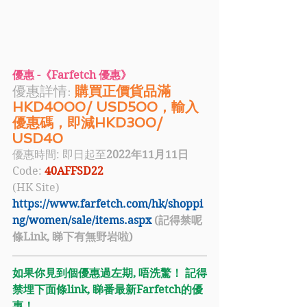
優惠 -《Farfetch 優惠》
優惠詳情: 
購買正價貨品滿
HKD4000/ USD500，輸入
優惠碼，即減HKD300/ 
USD40
優惠時間: 即日起至
2022年11月11日
Code: 
40AFFSD22 
(HK Site) 
https://www.farfetch.com/hk/shoppi
ng/women/sale/items.aspx
 (記得禁呢
條Link, 睇下有無野岩啦)
如果你見到個優惠過左期, 唔洗驚！ 記得
禁埋下面條link, 睇番最新Farfetch的優
惠！