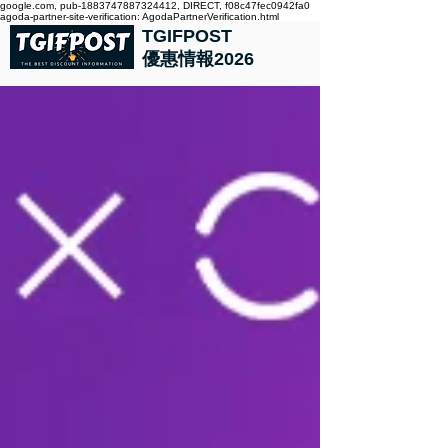
google.com, pub-1883747887324412, DIRECT, f08c47fec0942fa0
agoda-partner-site-verification: AgodaPartnerVerification.html
TGIFPOST
優惠情報2026