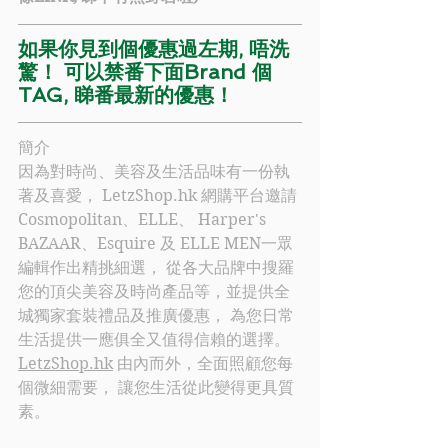
如果你見到個優惠過左期, 唔洗
驚！ 可以禁番下面Brand 個
TAG, 睇番最新的優惠！
簡介
因為對時尚、美容及生活品味有一份執
著及喜愛， 
LetzShop.hk
 網購平台邀請
Cosmopolitan、ELLE、 Harper's 
BAZAAR、Esquire 及 ELLE MEN一眾
編輯作出精挑細選， 從各大品牌中搜羅
您的頂尖美容及時尚產品等，並提供全
城獨家套裝禮品及推廣優惠， 為您日常
生活提供一應俱全又值得信賴的選擇。
LetzShop.hk
 由內而外，全面照顧您每
個微細需要， 讓您生活從此變得更具質
素。