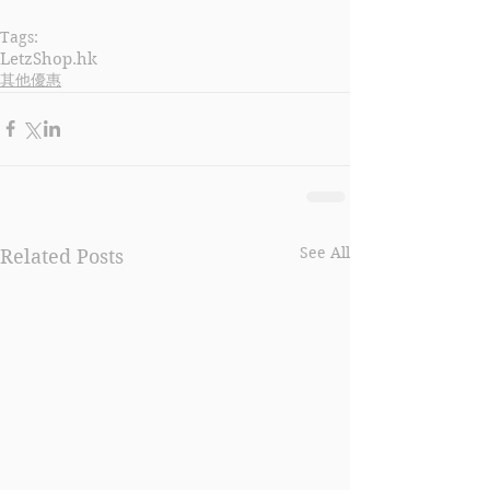
Tags:
LetzShop.hk
其他優惠
See All
Related Posts