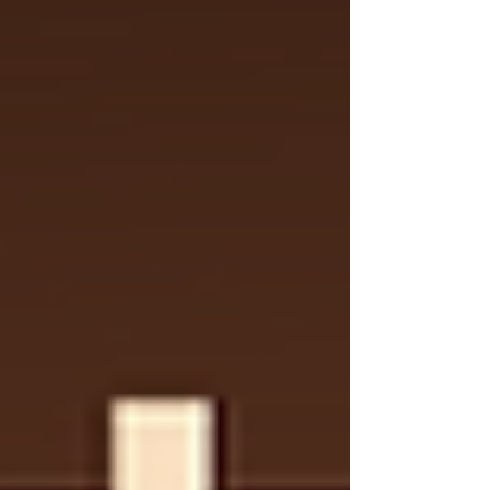
https://hk.trip.com/sale/w/40314/2026summer
mega.html (記得禁呢條LINK, 睇下有無野岩啦)