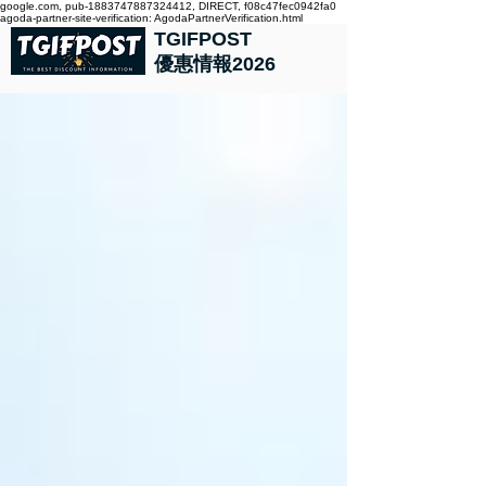
google.com, pub-1883747887324412, DIRECT, f08c47fec0942fa0
agoda-partner-site-verification: AgodaPartnerVerification.html
TGIFPOST
優惠情報2026