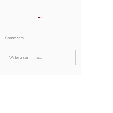
Comments
Write a comment...
【Trip.com 優惠】6.6 狂
【Trip.com 
賞 - 旅行大Upgrade商務
優惠券每日9P
艙 豪華酒店減 $2,666 做
可減HK$800 HKG至
任務享 3,200 Trip
TPE及HKG至
Coins(優惠到2026年6月
B&S可享一口價HK
7日)
起 (優惠到202
日)